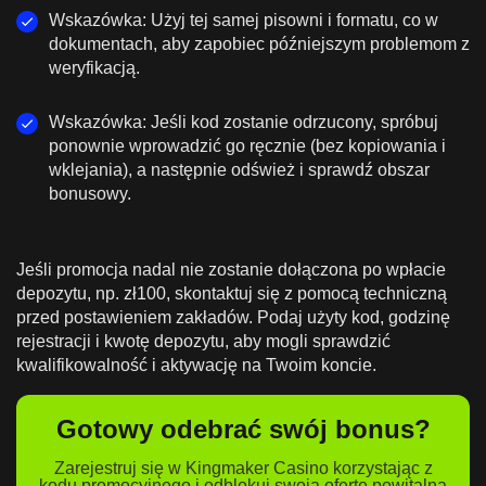
Wskazówka: Użyj tej samej pisowni i formatu, co w
dokumentach, aby zapobiec późniejszym problemom z
weryfikacją.
Wskazówka: Jeśli kod zostanie odrzucony, spróbuj
ponownie wprowadzić go ręcznie (bez kopiowania i
wklejania), a następnie odśwież i sprawdź obszar
bonusowy.
Jeśli promocja nadal nie zostanie dołączona po wpłacie
depozytu, np. zł100, skontaktuj się z pomocą techniczną
przed postawieniem zakładów. Podaj użyty kod, godzinę
rejestracji i kwotę depozytu, aby mogli sprawdzić
kwalifikowalność i aktywację na Twoim koncie.
Gotowy odebrać swój bonus?
Zarejestruj się w Kingmaker Casino korzystając z
kodu promocyjnego i odblokuj swoją ofertę powitalną