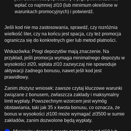
wpłać co najmniej zł10 (lub minimum określone w
warunkach promocyjnych) i potwierdź.
Jeśli kod nie ma zastosowania, sprawdź, czy rozróżnia
wielkość liter, czy na końcu jest spacja, czy też promocja
ogranicza się do konkretnych gier lub metod płatności.
Wskazówka: Progi depozytów mają znaczenie. Na
przykład, jeśli promocja wymaga minimalnego depozytu w
wysokości zł20, wpłata zł10 zazwyczaj nie spowoduje
aktywacji żadnego bonusu, nawet jeśli kod jest
prawidłowy.
Zanim złożysz wniosek: zawsze czytaj kluczowe warunki
związane z bonusem, zwłaszcza zakłady i maksymalny
limit wypłaty. Powszechnym wzorcem jest wymóg
obstawiania, taki jak 35 x kwota bonusu, co oznacza, że
bonus w wysokości zł100 może wymagać zł3500 w sumie
zakładów, zanim dozwolone będą wypłaty.