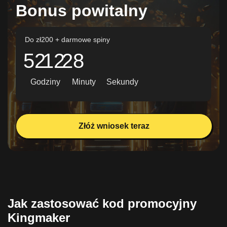
Bonus powitalny
Do zł200 + darmowe spiny
52
12
26
Godziny
Minuty
Sekundy
Złóż wniosek teraz
Jak zastosować kod promocyjny
Kingmaker