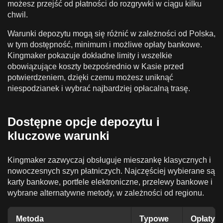
możesz przejść od płatności do rozgrywki w ciągu kilku
chwil.
Warunki depozytu mogą się różnić w zależności od Polska,
w tym dostępność, minimum i możliwe opłaty bankowe.
Kingmaker pokazuje dokładne limity i wszelkie
obowiązujące koszty bezpośrednio w Kasie przed
potwierdzeniem, dzięki czemu możesz uniknąć
niespodzianek i wybrać najbardziej opłacalną trasę.
Dostępne opcje depozytu i
kluczowe warunki
Kingmaker zazwyczaj obsługuje mieszankę klasycznych i
nowoczesnych szyn płatniczych. Najczęściej wybierane są
karty bankowe, portfele elektroniczne, przelewy bankowe i
wybrane alternatywne metody, w zależności od regionu.
Metoda
Typowe
Opłaty