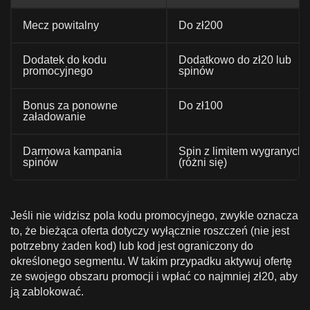
Mecz powitalny
Do zł200
Dodatek do kodu
Dodatkowo do zł20 lub
promocyjnego
spinów
Bonus za ponowne
Do zł100
załadowanie
Darmowa kampania
Spin z limitem wygranych
spinów
(różni się)
Jeśli nie widzisz pola kodu promocyjnego, zwykle oznacza
to, że bieżąca oferta dotyczy wyłącznie roszczeń (nie jest
potrzebny żaden kod) lub kod jest ograniczony do
określonego segmentu. W takim przypadku aktywuj ofertę
ze swojego obszaru promocji i wpłać co najmniej zł20, aby
ją zablokować.