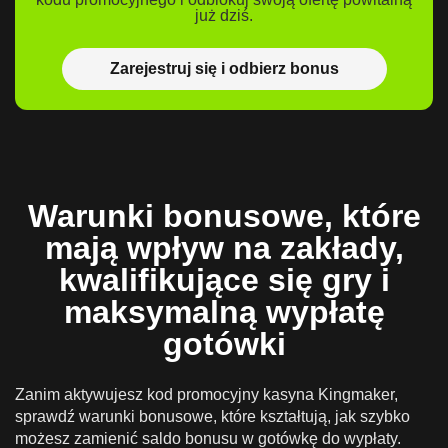
już dziś.
Zarejestruj się i odbierz bonus
Warunki bonusowe, które
mają wpływ na zakłady,
kwalifikujące się gry i
maksymalną wypłatę
gotówki
Zanim aktywujesz kod promocyjny kasyna Kingmaker,
sprawdź warunki bonusowe, które kształtują, jak szybko
możesz zamienić saldo bonusu w gotówkę do wypłaty.