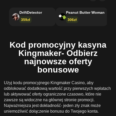
Metody wpłat w Kingmaker- minima, opłaty i
czasy przetwarzania
DriftDetector
Peanut Butter Woman
Dostępne opcje depozytu i kluczowe warunki
359zł
306zł
Opcje wypłaty- weryfikacja, limity i szybkość
wypłaty
Weryfikacja (kyc) Wypłat
Kod promocyjny kasyna
Kod promocyjny kasyna Kingmaker
Kingmaker- Odbierz
najnowsze oferty
Jak zastosować kod promocyjny kasyna
Kingmaker
bonusowe
Użyj kodu promocyjnego Kingmaker Casino, aby
odblokować dodatkową wartość przy pierwszych wpłatach
lub aktywować oferty ograniczone czasowo, które nie
zawsze są widoczne na głównej stronie promocji.
Najważniejsza jest dokładność- jeden zły znak może
uniemożliwić dołączenie bonusu do Twojego konta.