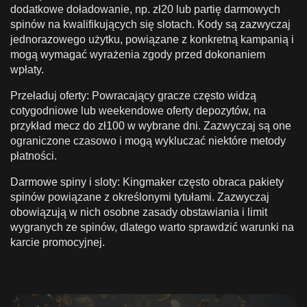
dodatkowe doładowanie, np. zł20 lub partię darmowych
spinów na kwalifikujących się slotach. Kody są zazwyczaj
jednorazowego użytku, powiązane z konkretną kampanią i
mogą wymagać wyrażenia zgody przed dokonaniem
wpłaty.
Przeładuj oferty: Powracający gracze często widzą
cotygodniowe lub weekendowe oferty depozytów, na
przykład mecz do zł100 w wybrane dni. Zazwyczaj są one
ograniczone czasowo i mogą wykluczać niektóre metody
płatności.
Darmowe spiny i sloty: Kingmaker często obraca pakiety
spinów powiązane z określonymi tytułami. Zazwyczaj
obowiązują w nich osobne zasady obstawiania i limit
wygranych ze spinów, dlatego warto sprawdzić warunki na
karcie promocyjnej.