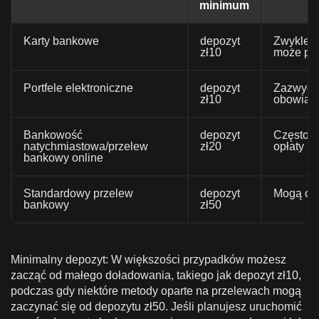
minimum
Karty bankowe
depozyt
Zwykle 0
zł10
może pob
Portfele elektroniczne
depozyt
Zazwycz
zł10
obowiązy
Bankowość
depozyt
Często 0
natychmiastowa/przelew
zł20
opłaty b
bankowy online
Standardowy przelew
depozyt
Mogą ob
bankowy
zł50
Minimalny depozyt: W większości przypadków możesz
zacząć od małego doładowania, takiego jak depozyt zł10,
podczas gdy niektóre metody oparte na przelewach mogą
zaczynać się od depozytu zł50. Jeśli planujesz uruchomić