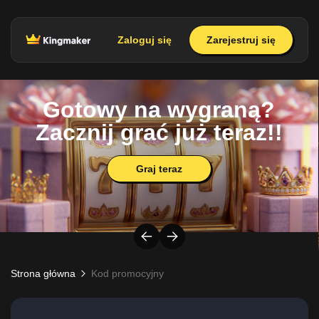
Zaloguj się
Zarejestruj się
Gotowy na wygraną?
Zacznij grać już teraz!!
Graj teraz
Strona główna
Kod promocyjny