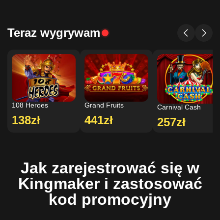
Teraz wygrywam
108 Heroes
Grand Fruits
Carnival Cash
138zł
441zł
257zł
Jak zarejestrować się w
Kingmaker i zastosować
kod promocyjny