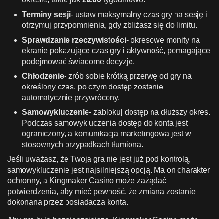
Terminy sesji
- ustaw maksymalny czas gry na sesję i
otrzymuj przypomnienia, gdy zbliżasz się do limitu.
Sprawdzanie rzeczywistości
- okresowe monity na
ekranie pokazujące czas gry i aktywność, pomagające
podejmować świadome decyzje.
Chłodzenie
- zrób sobie krótką przerwę od gry na
określony czas, po czym dostęp zostanie
automatycznie przywrócony.
Samowykluczenie
- zablokuj dostęp na dłuższy okres.
Podczas samowykluczenia dostęp do konta jest
ograniczony, a komunikacja marketingowa jest w
stosownych przypadkach tłumiona.
Jeśli uważasz, że Twoja gra nie jest już pod kontrolą,
samowykluczenie jest najsilniejszą opcją. Ma on charakter
ochronny, a Kingmaker Casino może zażądać
potwierdzenia, aby mieć pewność, że zmiana zostanie
dokonana przez posiadacza konta.