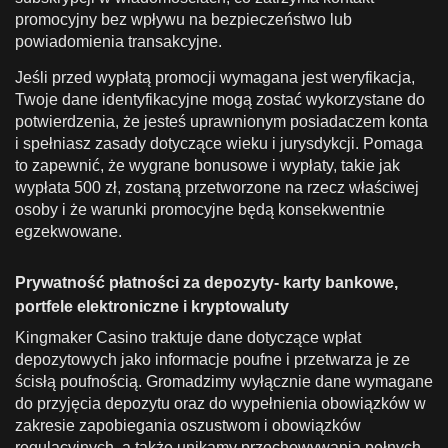
promocyjny bez wpływu na bezpieczeństwo lub
powiadomienia transakcyjne.
Jeśli przed wypłatą promocji wymagana jest weryfikacja,
Twoje dane identyfikacyjne mogą zostać wykorzystane do
potwierdzenia, że jesteś uprawnionym posiadaczem konta
i spełniasz zasady dotyczące wieku i jurysdykcji. Pomaga
to zapewnić, że wygrane bonusowe i wypłaty, takie jak
wypłata 500 zł, zostaną przetworzone na rzecz właściwej
osoby i że warunki promocyjne będą konsekwentnie
egzekwowane.
Prywatność płatności za depozyty- karty bankowe,
portfele elektroniczne i kryptowaluty
Kingmaker Casino traktuje dane dotyczące wpłat
depozytowych jako informacje poufne i przetwarza je ze
ścisłą poufnością. Gromadzimy wyłącznie dane wymagane
do przyjęcia depozytu oraz do wypełnienia obowiązków w
zakresie zapobiegania oszustwom i obowiązków
regulacyjnych, a także unikamy przechowywania pełnych