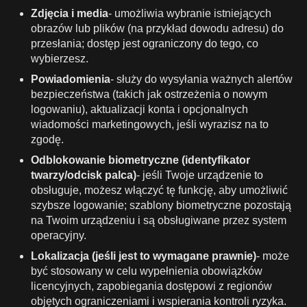
Zdjęcia i media
- umożliwia wybranie istniejących
obrazów lub plików (na przykład dowodu adresu) do
przesłania; dostęp jest ograniczony do tego, co
wybierzesz.
Powiadomienia
- służy do wysyłania ważnych alertów
bezpieczeństwa (takich jak ostrzeżenia o nowym
logowaniu), aktualizacji konta i opcjonalnych
wiadomości marketingowych, jeśli wyrazisz na to
zgodę.
Odblokowanie biometryczne (identyfikator
twarzy/odcisk palca)
- jeśli Twoje urządzenie to
obsługuje, możesz włączyć tę funkcję, aby umożliwić
szybsze logowanie; szablony biometryczne pozostają
na Twoim urządzeniu i są obsługiwane przez system
operacyjny.
Lokalizacja (jeśli jest to wymagane prawnie)
- może
być stosowany w celu wypełnienia obowiązków
licencyjnych, zapobiegania dostępowi z regionów
objętych ograniczeniami i wspierania kontroli ryzyka.