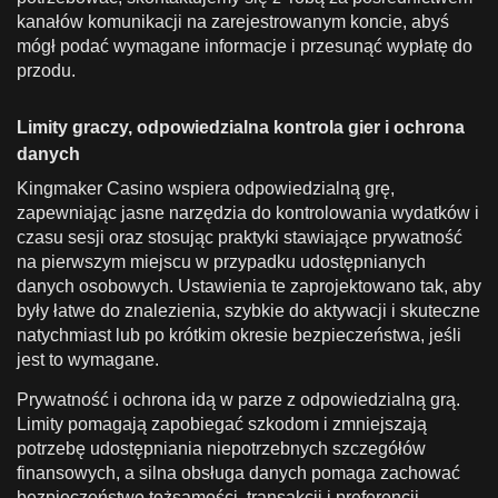
kanałów komunikacji na zarejestrowanym koncie, abyś
mógł podać wymagane informacje i przesunąć wypłatę do
przodu.
Limity graczy, odpowiedzialna kontrola gier i ochrona
danych
Kingmaker Casino wspiera odpowiedzialną grę,
zapewniając jasne narzędzia do kontrolowania wydatków i
czasu sesji oraz stosując praktyki stawiające prywatność
na pierwszym miejscu w przypadku udostępnianych
danych osobowych. Ustawienia te zaprojektowano tak, aby
były łatwe do znalezienia, szybkie do aktywacji i skuteczne
natychmiast lub po krótkim okresie bezpieczeństwa, jeśli
jest to wymagane.
Prywatność i ochrona idą w parze z odpowiedzialną grą.
Limity pomagają zapobiegać szkodom i zmniejszają
potrzebę udostępniania niepotrzebnych szczegółów
finansowych, a silna obsługa danych pomaga zachować
bezpieczeństwo tożsamości, transakcji i preferencji