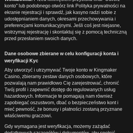
konto” lub podobnego otwórz link Polityka prywatności na
ekranie rejestracji i sprawdź, jak kasyno radzi sobie z
udostępnianiem danych, okresami przechowywania i
preferencjami komunikacyjnymi. Jeśli coś jest niejasne,
wstrzymaj rejestrację i skontaktuj się z pomocą techniczną
przed przesłaniem swoich danych.
Dane osobowe zbierane w celu konfiguracji konta i
weryfikacji Kyc
Aby utworzyć i utrzymywać Twoje konto w Kingmaker
Casino, zbieramy zestaw danych osobowych, które
pozwalają nam prawidłowo Cię zarejestrować, chronić
Twój profil i zapewnić dostęp do regulowanych usług
hazardowych. Informacje te pomagają nam również
zapobiegać oszustwom, dbać o bezpieczeństwo kont i
mieć pewność, że bonusy i płatności zostaną przyznane
właściwemu graczowi.
Gdy wymagana jest weryfikacja, możemy zażądać
dodatkowych szczegółów i dokumentów, aby spełnić