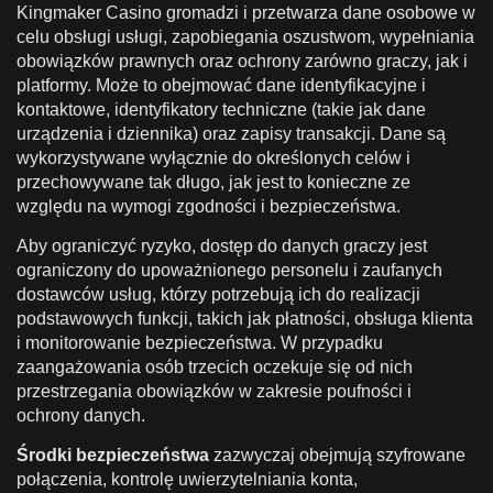
Kingmaker Casino gromadzi i przetwarza dane osobowe w
celu obsługi usługi, zapobiegania oszustwom, wypełniania
obowiązków prawnych oraz ochrony zarówno graczy, jak i
platformy. Może to obejmować dane identyfikacyjne i
kontaktowe, identyfikatory techniczne (takie jak dane
urządzenia i dziennika) oraz zapisy transakcji. Dane są
wykorzystywane wyłącznie do określonych celów i
przechowywane tak długo, jak jest to konieczne ze
względu na wymogi zgodności i bezpieczeństwa.
Aby ograniczyć ryzyko, dostęp do danych graczy jest
ograniczony do upoważnionego personelu i zaufanych
dostawców usług, którzy potrzebują ich do realizacji
podstawowych funkcji, takich jak płatności, obsługa klienta
i monitorowanie bezpieczeństwa. W przypadku
zaangażowania osób trzecich oczekuje się od nich
przestrzegania obowiązków w zakresie poufności i
ochrony danych.
Środki bezpieczeństwa
zazwyczaj obejmują szyfrowane
połączenia, kontrolę uwierzytelniania konta,