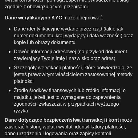
zgodnie z obowiązującymi przepisami.
Dane weryfikacyjne KYC
może obejmować:
Dane identyfikacyjne wydane przez rząd (takie jak
numer dokumentu, kraj wydający i data ważności) oraz
kopie lub obrazy dokumentu
Dowód informacji adresowej (na przykład dokument
zawierający Twoje imię i nazwisko oraz adres)
Szczegóły weryfikacji płatności, które potwierdzają, że
jesteś prawowitym właścicielem zastosowanej metody
płatności
Źródło środków finansowych lub źródło informacji o
majątku, jeżeli jest to wymagane do zapewnienia
zgodności, zwłaszcza w przypadkach wyższego
ryzyka
Dane dotyczące bezpieczeństwa transakcji i kont
może
zawierać historię wpłat i wypłat, identyfikatory płatności,
dane urządzenia i logowania oraz zapisy kontroli