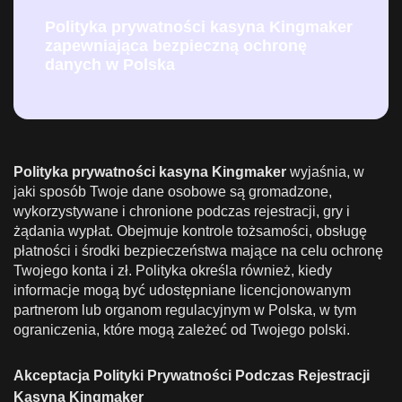
Polityka prywatności kasyna Kingmaker
zapewniająca bezpieczną ochronę
danych w Polska
Polityka prywatności kasyna Kingmaker
wyjaśnia, w
jaki sposób Twoje dane osobowe są gromadzone,
wykorzystywane i chronione podczas rejestracji, gry i
żądania wypłat. Obejmuje kontrole tożsamości, obsługę
płatności i środki bezpieczeństwa mające na celu ochronę
Twojego konta i zł. Polityka określa również, kiedy
informacje mogą być udostępniane licencjonowanym
partnerom lub organom regulacyjnym w Polska, w tym
ograniczenia, które mogą zależeć od Twojego polski.
Akceptacja Polityki Prywatności Podczas Rejestracji
Kasyna Kingmaker