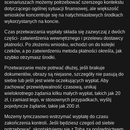
scenariuszach możemy potrzebować szerszego kontekstu
dotyczącego ogólnej sytuacji finansowej, ale większość
wniosków koncentruje się na natychmiastowych środkach
wykorzystanych na koncie.
Czas przetwarzania wypłaty składa się zazwyczaj z dwóch
części- zatwierdzenia wewnętrznego i przelewu dostawcy
płatności. Po złożeniu wniosku, wchodzi on do kolejki
czeków, a po zatwierdzeniu metoda płatności określa, jak
szybko otrzymasz środki.
Przetwarzanie może potrwać dłużej, jeśli brakuje
dokumentów, obrazy są niejasne, szczegóły nie pasują do
siebie lub jeśli jest wiele oczekujących wypłat. Aby
zachować przewidywalność czasową, unikaj
wielokrotnego żądania kilku małych wypłat, takich jak 20
zł, i zamiast tego, w stosownych przypadkach, wyślij
pojedyncze żądanie, takie jak 200 zł.
Możemy tymczasowo wstrzymać wypłatę do czasu
zakończenia kontroli. Jeśli będziesz czegoś od siebie
potrzebować, skontaktujemy się z Tobą za pośrednictwem