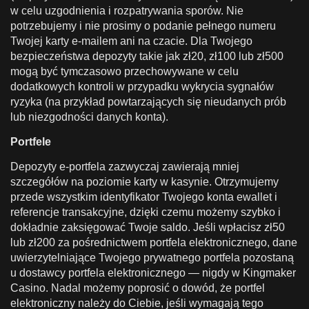
w celu uzgodnienia i rozpatrywania sporów. Nie
potrzebujemy i nie prosimy o podanie pełnego numeru
Twojej karty e-mailem ani na czacie. Dla Twojego
bezpieczeństwa depozyty takie jak zł20, zł100 lub zł500
mogą być tymczasowo przechowywane w celu
dodatkowych kontroli w przypadku wykrycia sygnałów
ryzyka (na przykład powtarzających się nieudanych prób
lub niezgodności danych konta).
Portfele
Depozyty e-portfela zazwyczaj zawierają mniej
szczegółów na poziomie karty w kasynie. Otrzymujemy
przede wszystkim identyfikator Twojego konta ewallet i
referencje transakcyjne, dzięki czemu możemy szybko i
dokładnie zaksięgować Twoje saldo. Jeśli wpłacisz zł50
lub zł200 za pośrednictwem portfela elektronicznego, dane
uwierzytelniające Twojego prywatnego portfela pozostaną
u dostawcy portfela elektronicznego — nigdy w Kingmaker
Casino. Nadal możemy poprosić o dowód, że portfel
elektroniczny należy do Ciebie, jeśli wymagają tego