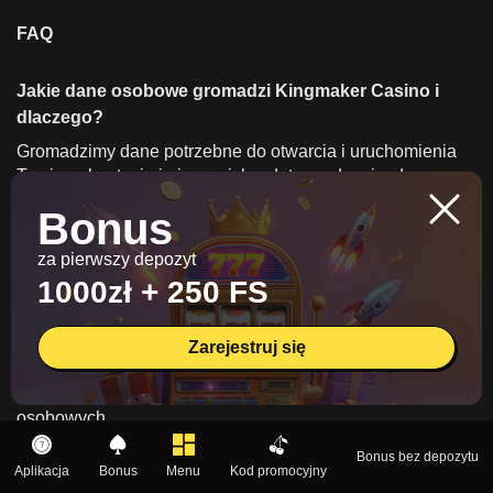
FAQ
Jakie dane osobowe gromadzi Kingmaker Casino i
dlaczego?
Gromadzimy dane potrzebne do otwarcia i uruchomienia
Twojego konta: imię i nazwisko, datę urodzenia, dane
kontaktowe, Polska miejsce zamieszkania, dane
Bonus
logowania, informacje o urządzeniu i adresie IP, dane
dotyczące płatności (w miarę możliwości zamaskowane)
za pierwszy depozyt
oraz historię rozgrywki i transakcji. Wykorzystujemy te
1000zł + 250 FS
dane do przetwarzania wpłat i wypłat, prawidłowego
stosowania bonusów, zapobiegania oszustwom i
duplikowaniu kont, wypełniania obowiązków związanych z
Zarejestruj się
AML i odpowiedzialnym hazardem oraz zapewniania
obsługi klienta. Nie sprzedajemy Twoich danych
osobowych.
Bonus bez depozytu
Aplikacja
Bonus
Menu
Kod promocyjny
W jaki sposób depozyty i wypłaty są chronione na