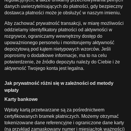
danych uwierzytelniających do płatności, gdy bezpieczny
dostawca płatności może je obsłużyć w naszym imieniu.
Aby zachować prywatność transakcji, w miarę możliwości
oddzielamy identyfikatory płatności od aktywności w
rozgrywce, ograniczamy wewnętrzny dostęp do
upoważnionego personelu i monitorujemy aktywność
depozytową pod kątem nietypowych wzorców. Jeśli
poprosimy o dodatkowe informacje, ma to na celu
potwierdzenie, że źródło depozytu należy do Ciebie i że
aktywność Twojego konta jest legalna.
Jak prywatność różni się w zależności od metody
wpłaty
Karty bankowe
Wpłaty kartą przetwarzane są za pośrednictwem
certyfikowanych bramek płatniczych. Możemy otrzymać
tokenizowane dane referencyjne i ograniczone dane karty
(na przykład zamaskowany numer i miesiąc/rok ważności)